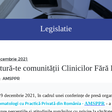
Legislatie
ecembrie 2021
tură-te comunității Clinicilor Fără
r: AMSPPR
 9 decembrie 2021, în cadrul unei conferințe de presă organ
AMSPPR
- a 
omatologi cu Practică Privată din România -
pre percepțiile și atitudinile românilor cu privire la sănătat