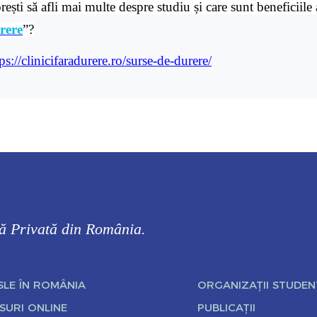
rești să afli mai multe despre studiu și care sunt beneficiile
rere
”?
ps://clinicifaradurere.ro/surse-de-durere/
că Privată din România.
SLE ÎN ROMÂNIA
ORGANIZAȚII STUDEN
SURI ONLINE
PUBLICAȚII