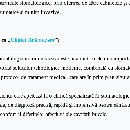
serviciile stomatologice, prin oferirea de către cabinetele și 
raumatice și minim invazive.
 ce „
Clinici fără durere
”?
omatologia minim invazivă este una dintre cele mai importa
torită soluțiilor tehnologice moderne, combinată cu stomato
 protocol de tratament medical, care are în prim plan siguran
cienții care apelează la o clinică specializată în stomatolog
tele, de diagnoză precisă, rapidă și inofensivă pentru sănăta
confort al diferitelor afecțiuni ale cavității bucale.