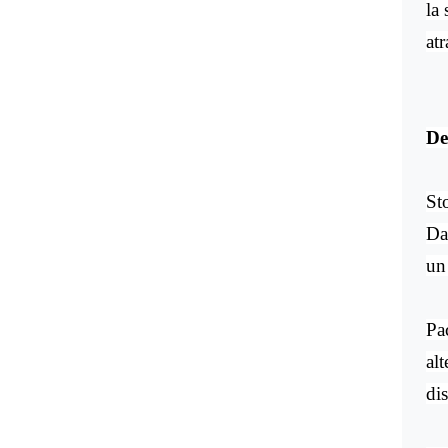
la 
at
De
St
Da
un
Pa
al
dis