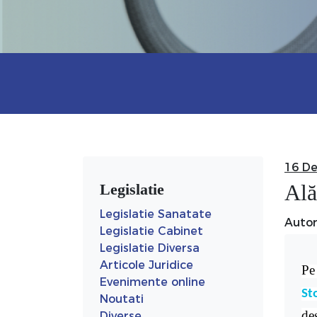
16 D
Ală
Legislatie
Legislatie Sanatate
Auto
Legislatie Cabinet
Legislatie Diversa
Articole Juridice
Pe
Evenimente online
St
Noutati
des
Diverse