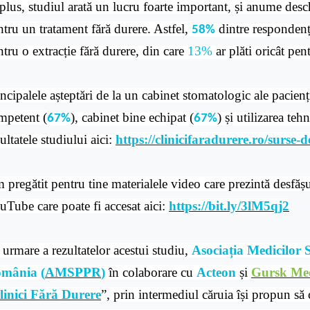
plus, studiul arată un lucru foarte important, și anume desch
ntru un tratament fără durere. Astfel,
dintre respondenț
58%
tru o extracție fără durere, din care
13%
ar plăti oricât pent
ncipalele așteptări de la un cabinet stomatologic ale pacienți
mpetent (
), cabinet bine echipat (
) și utilizarea te
67%
67%
ultatele studiului aici:
https://clinicifaradurere.ro/surse-d
 pregătit pentru tine materialele video care prezintă desfășu
uTube care poate fi accesat aici:
https://bit.ly/3lM5qj2
 urmare a rezultatelor acestui studiu,
Asociația Medicilor 
mânia (
AMSPPR
)
în colaborare cu
Acteon
și
Gursk Me
linici Fără Durere
”, prin intermediul căruia își propun să