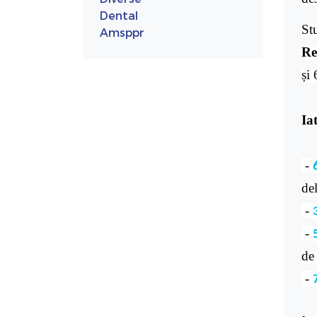
Dental
Stu
Amsppr
Re
și 
Ia
-
del
-
-
de 
-