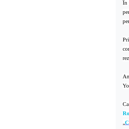
În 
pe
pen
Pri
co
rez
Am
Yo
Ca
Ro
„
C