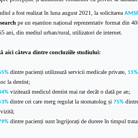
diul a fost realizat în luna august 2021, la solicitarea
AMS
search
pe un eșantion național reprezentativ format din 408
65 ani, din mediul urban/rural, utilizatori de internet.
tă aici câteva dintre concluziile studiului:
dintre pacienți utilizează servicii medicale private,
65%
15
oc la dentist;
vizitează medicul dentist mai rar decât o dată pe an;
34%
dintre cei care merg regulat la stomatolog și
dintre
53%
75%
vizită;
dintre pacienți sunt îngrijorați de durere în timpul tra
79%