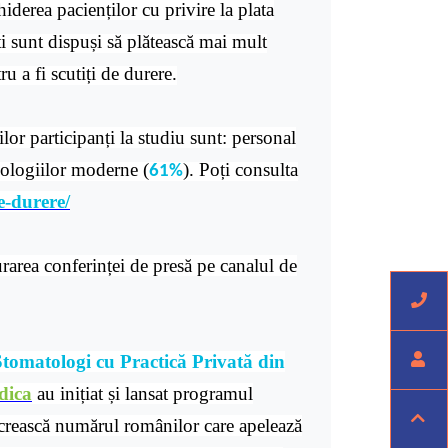
iderea pacienților cu privire la plata
i sunt dispuși să plătească mai mult
ru a fi scutiți de durere.
lor participanți la studiu sunt: personal
hnologiilor moderne (
). Poți consulta
61%
e-durere/
rarea conferinței de presă pe canalul de
Stomatologi cu Practică Privată din
dica
au inițiat și lansat programul
 crească numărul românilor care apelează