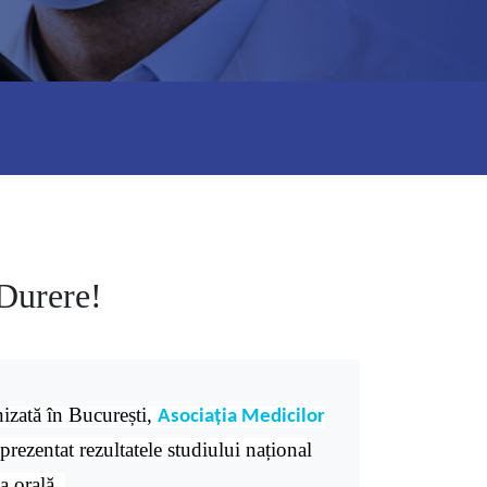
 Durere!
izată în București,
Asociația Medicilor
prezentat rezultatele studiului național
ea orală.